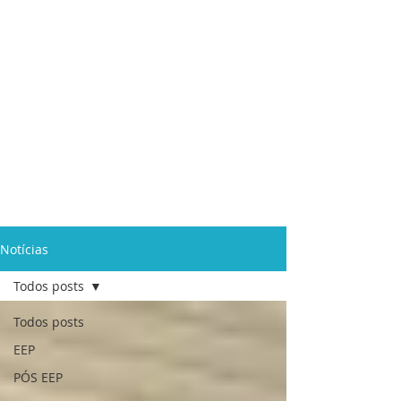
Ensino Médio e
Técnicos
Profissionalizante
de
Curta Duração e
In Company
Notícias
Todos posts
Todos posts
EEP
PÓS EEP