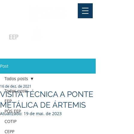
Pós-graduação
Ensino Médio
Profissionalizante
Graduação
Especialização
e
e
e MBA
Técnicos
In Company
Post
Todos posts
16 de dez. de 2021
Todos posts
VISITA TÉCNICA A PONTE
EEP
METÁLICA DE ÁRTEMIS
PÓS EEP
Atualizado:
19 de mai. de 2023
COTIP
CEPP