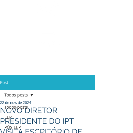
Ensino Médio e
Técnicos
Profissionalizante
de
Curta Duração e
In Company
Post
Todos posts
22 de nov. de 2024
Todos posts
NOVO DIRETOR-
EEP
PRESIDENTE DO IPT
PÓS EEP
VISITA ESCRITÓRIO DE