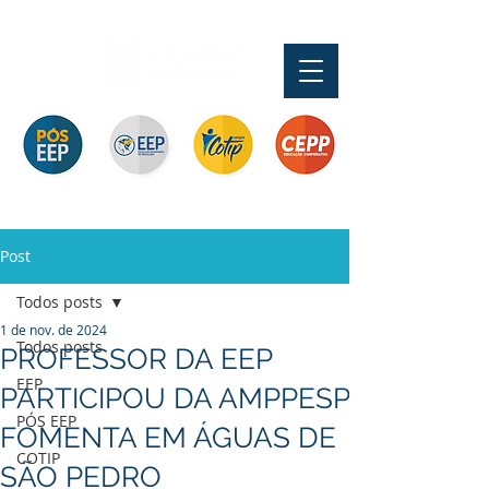
Pós-graduação
Ensino Médio e
Profissionalizante de
Graduação
Especialização
Técnicos
Curta Duração e
e MBA
In Company
Post
Todos posts
1 de nov. de 2024
Todos posts
PROFESSOR DA EEP
EEP
PARTICIPOU DA AMPPESP
PÓS EEP
FOMENTA EM ÁGUAS DE
COTIP
SÃO PEDRO