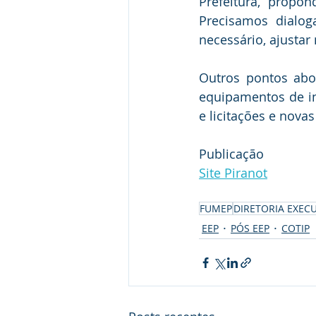
Prefeitura, propon
Precisamos dialo
necessário, ajustar
Outros pontos abo
equipamentos de in
e licitações e nova
Publicação
Site Piranot
FUMEP
DIRETORIA EXECU
EEP
PÓS EEP
COTIP