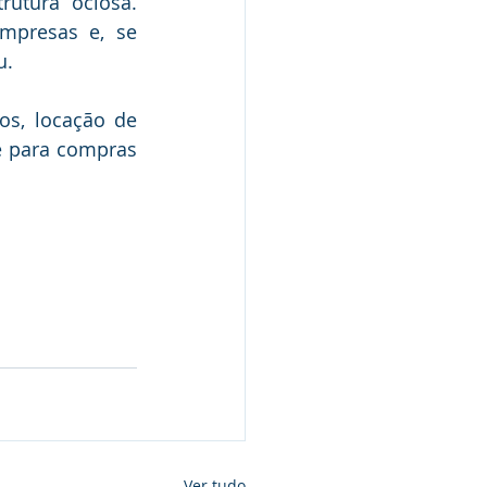
utura ociosa. 
presas e, se 
u.
s, locação de 
e para compras 
Ver tudo