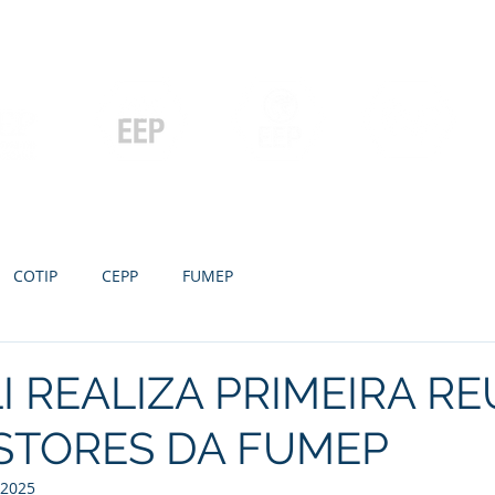
Contato
Serviços
Galeria
Concursos e Licitações
Pós-graduação
Ensino Médio e
P
Graduação
Especialização
Técnicos
e MBA
COTIP
CEPP
FUMEP
I REALIZA PRIMEIRA R
STORES DA FUMEP
 2025