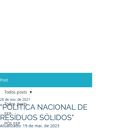
Ensino Médio e
Técnicos
Profissionalizante
de
Curta Duração e
In Company
Post
Todos posts
26 de nov. de 2021
Todos posts
"POLÍTICA NACIONAL DE
EEP
RESÍDUOS SÓLIDOS"
PÓS EEP
Atualizado:
19 de mai. de 2023