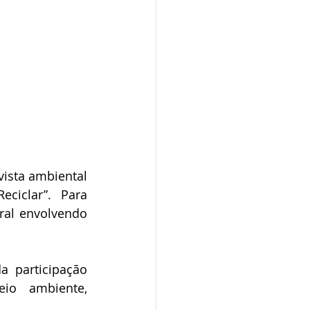
ista ambiental 
ciclar”.  Para 
al envolvendo 
 participação 
o ambiente, 