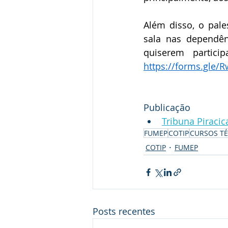
Além disso, o pal
sala nas dependên
https://forms.gle/
Publicação
Tribuna Piraci
FUMEP
COTIP
CURSOS T
COTIP
FUMEP
Posts recentes