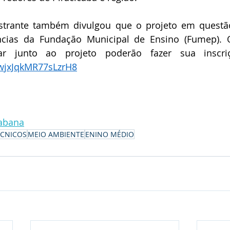
estrante também divulgou que o projeto em quest
cias da Fundação Municipal de Ensino (Fumep). 
RwjxJqkMR77sLzrH8
cabana
ÉCNICOS
MEIO AMBIENTE
ENINO MÉDIO