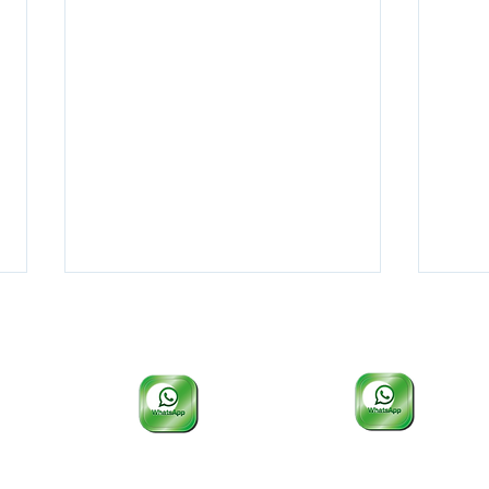
EEP e COTIP: 19 3412-1105
PÓS e CEPP: 19 3412-1134
EEP E COTIP OFERECEM
PÓS