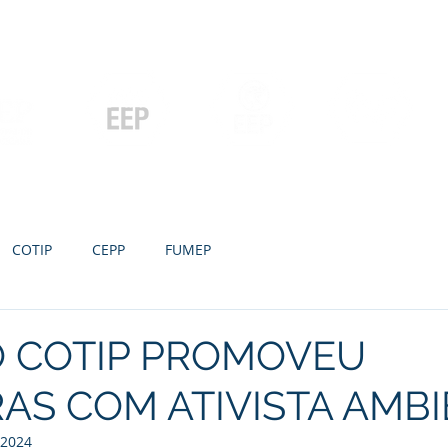
Contato
Serviços
Galeria
Concursos e Licitações
Pós-graduação
Ensino Médio e
P
Graduação
Especialização
Técnicos
e MBA
COTIP
CEPP
FUMEP
O COTIP PROMOVEU
AS COM ATIVISTA AMB
 2024