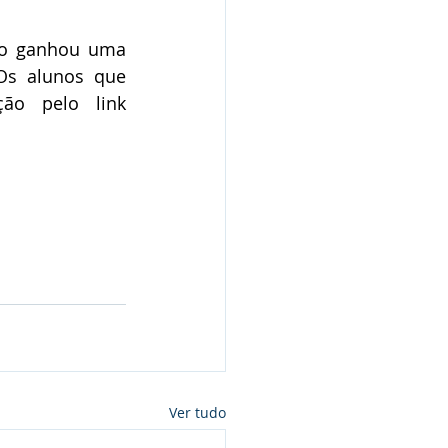
ão ganhou uma 
Os alunos que 
quiserem participar junto ao projeto poderão fazer sua inscrição pelo link 
Ver tudo