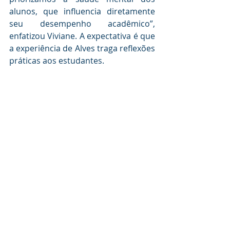
alunos, que influencia diretamente 
seu desempenho acadêmico”, 
enfatizou Viviane. A expectativa é que 
a experiência de Alves traga reflexões 
práticas aos estudantes.
Histórico: 
Há mais de 50 anos o 
Colégio COTIP tem um histórico 
consolidado de excelência 
educacional em Piracicaba. Ligado à 
FUMEP, é reconhecido por seu ensino 
técnico de qualidade e por 
aprovações expressivas em 
vestibulares de universidades 
públicas. Nos últimos anos, a 
instituição também se destacou em 
olimpíadas científicas e projetos 
sociais, reforçando seu compromisso 