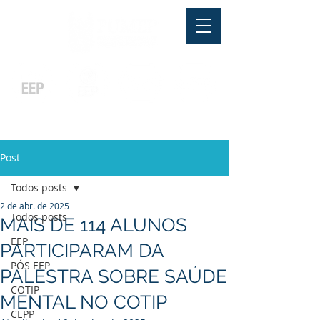
Pós-graduação
Ensino Médio
Profissionalizante
Graduação
Especialização
e
e
e MBA
Técnicos
In Company
Post
Todos posts
2 de abr. de 2025
Todos posts
MAIS DE 114 ALUNOS
EEP
PARTICIPARAM DA
PÓS EEP
PALESTRA SOBRE SAÚDE
COTIP
MENTAL NO COTIP
CEPP