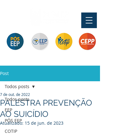
Pós-graduação
Ensino Médio e
Profissionalizante de
Graduação
Especialização
Técnicos
Curta Duração e
e MBA
In Company
Post
Todos posts
7 de out. de 2022
Todos posts
PALESTRA PREVENÇÃO
EEP
AO SUICÍDIO
PÓS EEP
Atualizado:
15 de jun. de 2023
COTIP