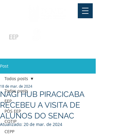
Pós-graduação
Ensino Médio
Profissionalizante
Graduação
Especialização
e
e
e MBA
Técnicos
In Company
Post
Todos posts
18 de mar. de 2024
Todos posts
NAGI HUB PIRACICABA
EEP
RECEBEU A VISITA DE
PÓS EEP
ALUNOS DO SENAC
COTIP
Atualizado:
20 de mar. de 2024
CEPP