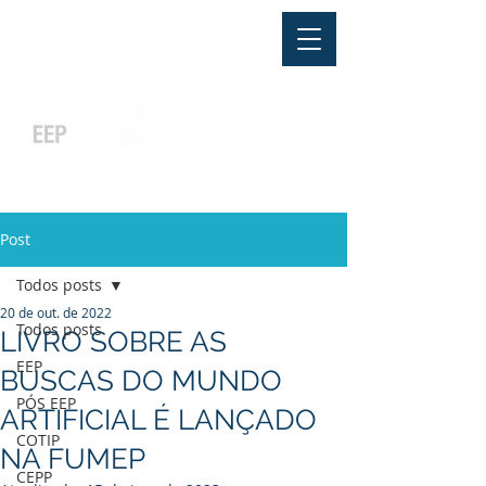
Pós-graduação
Ensino Médio
Profissionalizante
Graduação
Especialização
e
e
e MBA
Técnicos
In Company
Post
Todos posts
20 de out. de 2022
Todos posts
LIVRO SOBRE AS
EEP
BUSCAS DO MUNDO
PÓS EEP
ARTIFICIAL É LANÇADO
COTIP
NA FUMEP
CEPP