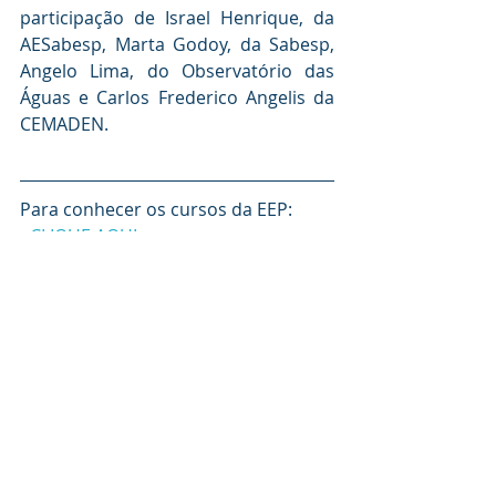
participação de Israel Henrique, da 
AESabesp, Marta Godoy, da Sabesp, 
Angelo Lima, do Observatório das 
Águas e Carlos Frederico Angelis da 
CEMADEN.
Para conhecer os cursos da EEP: 
<CLIQUE AQUI>
Para conhecer os cursos da Pós EEP: 
<CLIQUE AQUI>
A EEP (Escola de Engenharia de 
Piracicaba) está com inscrições 
abertas para o processo seletivo 
2025 por análise de histórico do 
ensino médio. Para mais 