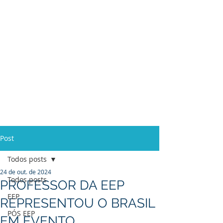
Ensino Médio e
Técnicos
Profissionalizante
de
Curta Duração e
In Company
Post
Todos posts
24 de out. de 2024
Todos posts
PROFESSOR DA EEP
EEP
REPRESENTOU O BRASIL
PÓS EEP
EM EVENTO