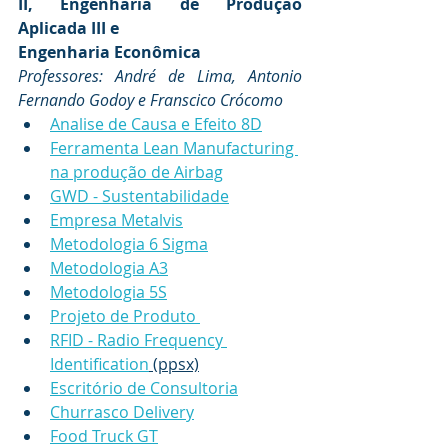
II, Engenharia de Produção 
Aplicada III e
Engenharia Econômica
Professores: André de Lima, Antonio 
Fernando Godoy e Franscico Crócomo
Analise de Causa e Efeito 8D
Ferramenta Lean Manufacturing 
na produção de Airbag
GWD - Sustentabilidade
Empresa Metalvis
Metodologia 6 Sigma
Metodologia A3
Metodologia 5S
Projeto de Produto 
RFID - Radio Frequency 
Identification
 (ppsx)
Escritório de Consultoria
Churrasco Delivery
Food Truck GT