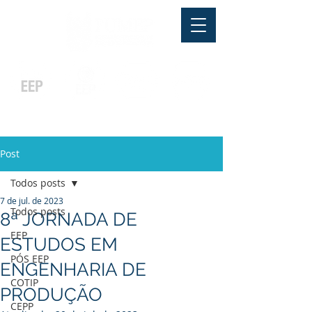
Pós-graduação
Ensino Médio
Profissionalizante
Graduação
Especialização
e
e
e MBA
Técnicos
In Company
Post
Todos posts
7 de jul. de 2023
Todos posts
8ª JORNADA DE
EEP
ESTUDOS EM
PÓS EEP
ENGENHARIA DE
COTIP
PRODUÇÃO
CEPP