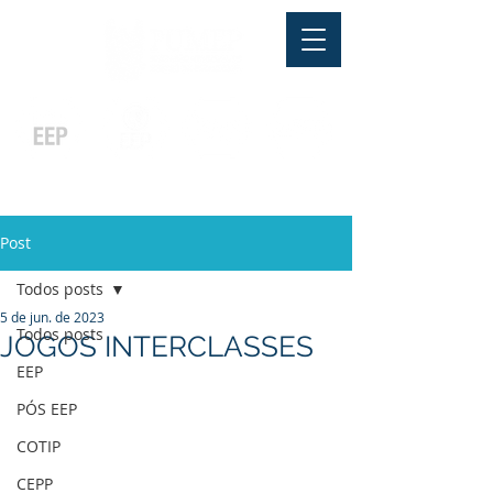
Pós-graduação
Ensino Médio
Profissionalizante
Graduação
Especialização
e
e
e MBA
Técnicos
In Company
Post
Todos posts
5 de jun. de 2023
Todos posts
JOGOS INTERCLASSES
EEP
PÓS EEP
COTIP
CEPP