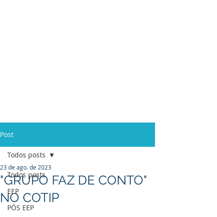
Ensino Médio e
Técnicos
Profissionalizante
de
Curta Duração e
In Company
Post
Todos posts
23 de ago. de 2023
Todos posts
"GRUPO FAZ DE CONTO"
EEP
NO COTIP
PÓS EEP