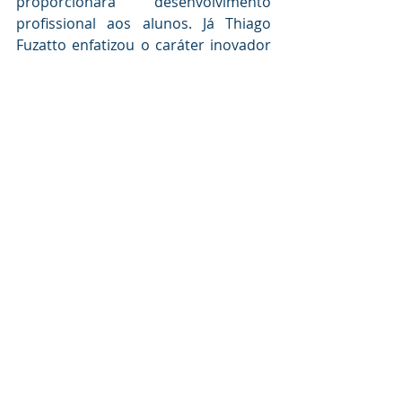
proporcionará desenvolvimento 
profissional aos alunos. Já Thiago 
Fuzatto enfatizou o caráter inovador 
e gratuito do programa, voltado para 
preparar jovens para o mercado de 
trabalho.
FUMEP
EEP
INOVAÇÃO
MERCADO DE TRABALHO
GO WINNERS
EEP
FUMEP
Posts recentes
Ver tudo