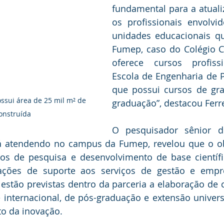
fundamental para a atuali
os profissionais envolvi
unidades educacionais q
Fumep, caso do Colégio C
oferece cursos profissi
Escola de Engenharia de Pi
que possui cursos de gr
sui área de 25 mil m² de 
graduação”, destacou Ferre
onstruída
O pesquisador sênior do
tá atendendo no campus da Fumep, revelou que o obj
tos de pesquisa e desenvolvimento de base científic
ções de suporte aos serviços de gestão e empre
estão previstas dentro da parceria a elaboração de c
 internacional, de pós-graduação e extensão universit
o da inovação.