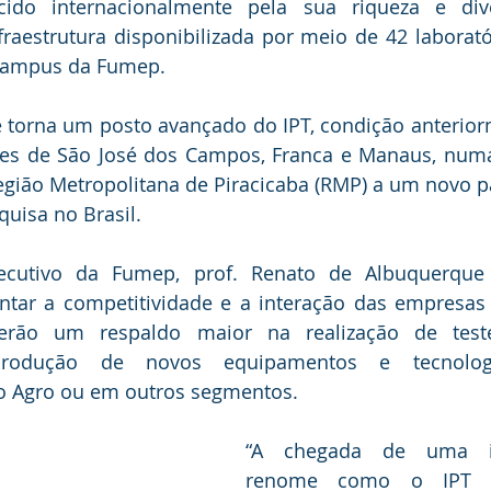
cido internacionalmente pela sua riqueza e div
raestrutura disponibilizada por meio de 42 laboratór
 campus da Fumep.
e torna um posto avançado do IPT, condição anterio
es de São José dos Campos, Franca e Manaus, numa i
egião Metropolitana de Piracicaba (RMP) a um novo p
quisa no Brasil.
ecutivo da Fumep, prof. Renato de Albuquerque F
ntar a competitividade e a interação das empresas
erão um respaldo maior na realização de testes
 produção de novos equipamentos e tecnologi
o Agro ou em outros segmentos.
“A chegada de uma ins
renome como o IPT t