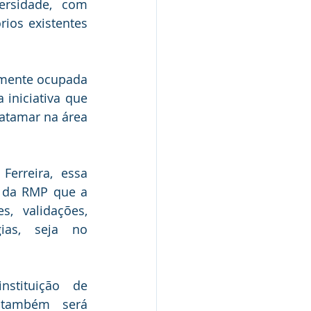
ersidade, com 
ios existentes 
rmente ocupada 
niciativa que 
atamar na área 
erreira, essa 
 da RMP que a 
, validações, 
as, seja no 
tituição de 
ambém será 