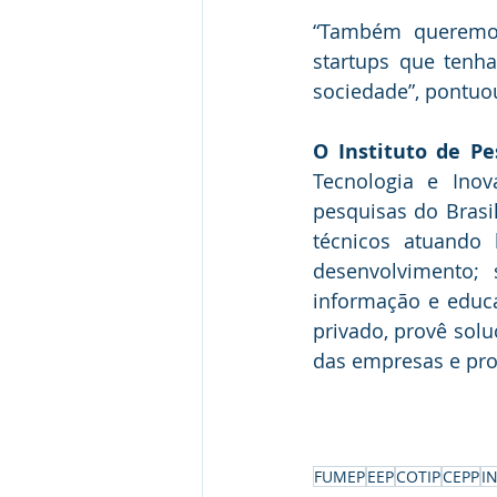
“Também queremos
startups que tenh
sociedade”, pontuou
O Instituto de Pe
Tecnologia e Ino
pesquisas do Brasi
técnicos atuando 
desenvolvimento; 
informação e educa
privado, provê solu
das empresas e pro
FUMEP
EEP
COTIP
CEPP
I