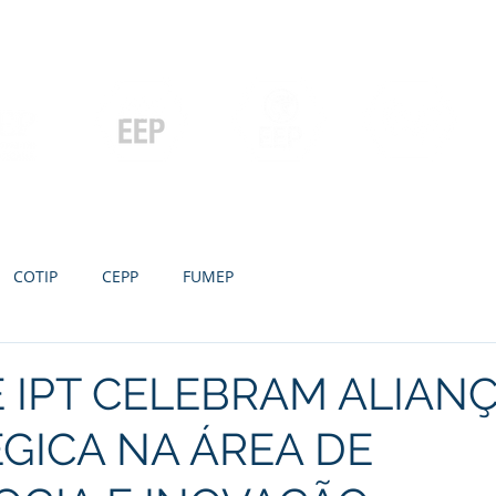
Contato
Serviços
Galeria
Concursos e Licitações
Pós-graduação
Ensino Médio e
P
Graduação
Especialização
Técnicos
e MBA
COTIP
CEPP
FUMEP
 IPT CELEBRAM ALIAN
GICA NA ÁREA DE