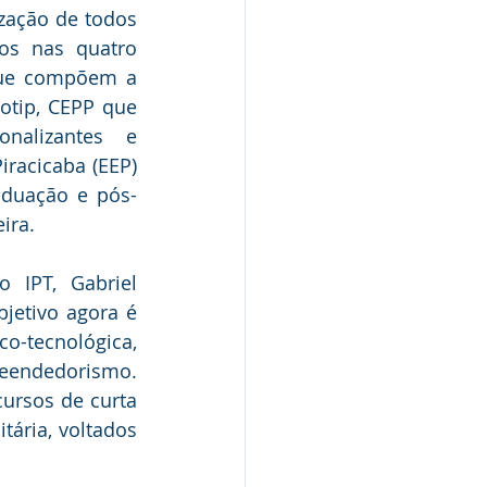
zação de todos 
dos nas quatro 
ue compõem a 
otip, CEPP que 
onalizantes e 
racicaba (EEP) 
aduação e pós-
ira.
 IPT, Gabriel 
etivo agora é 
o-tecnológica, 
endedorismo. 
ursos de curta 
ária, voltados 