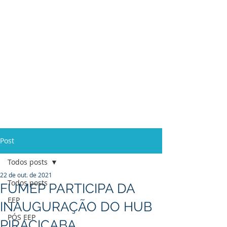
Ensino Médio e
Técnicos
Profissionalizante
de
Curta Duração e
In Company
Post
Todos posts
22 de out. de 2021
Todos posts
FUMEP PARTICIPA DA
EEP
INAUGURAÇÃO DO HUB
PÓS EEP
PIRACICABA