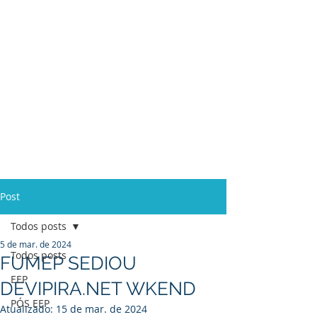
Ensino Médio e
Técnicos
Profissionalizante
de
Curta Duração e
In Company
Post
Todos posts
5 de mar. de 2024
Todos posts
FUMEP SEDIOU
EEP
DEVIPIRA.NET WKEND
PÓS EEP
Atualizado:
15 de mar. de 2024