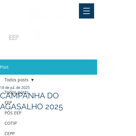
Pós-graduação
Ensino Médio
Profissionalizante
Graduação
Especialização
e
e
e MBA
Técnicos
In Company
Post
Todos posts
18 de jul. de 2025
Todos posts
CAMPANHA DO
EEP
AGASALHO 2025
PÓS EEP
COTIP
CEPP