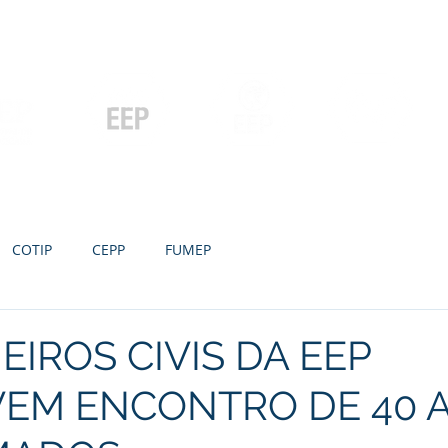
Contato
Serviços
Galeria
Concursos e Licitações
Pós-graduação
Ensino Médio e
P
Graduação
Especialização
Técnicos
e MBA
COTIP
CEPP
FUMEP
IROS CIVIS DA EEP
EM ENCONTRO DE 40 