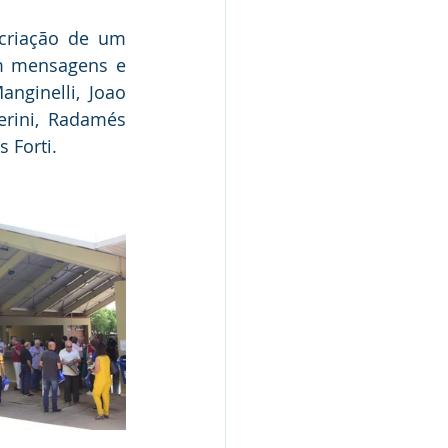
criação de um 
m mensagens e 
ginelli, Joao 
erini, Radamés 
 Forti. 