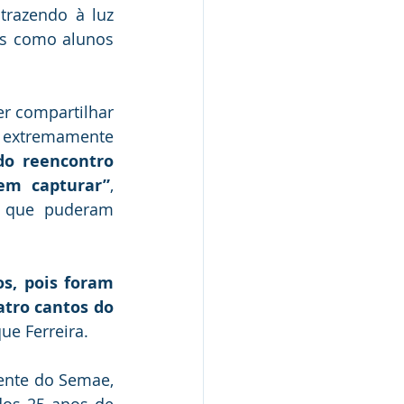
razendo à luz 
s como alunos 
 compartilhar 
extremamente 
o reencontro 
em capturar”
, 
 que puderam 
s, pois foram 
tro cantos do 
ue Ferreira.
nte do Semae, 
os 25 anos de 