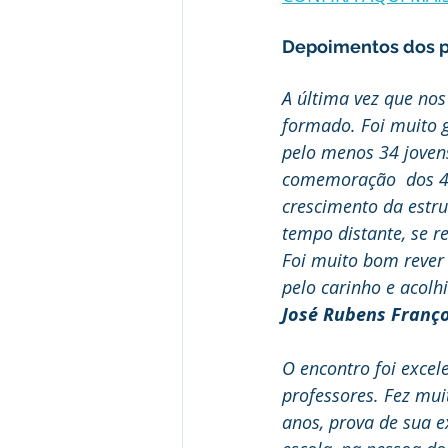
Depoimentos dos p
A última vez que no
formado. Foi muito g
pelo menos 34 jovens
comemoração  dos 40
crescimento da estru
tempo distante, se r
Foi muito bom rever 
pelo carinho e acol
José Rubens Franç
O encontro foi excel
professores. Fez mui
anos, prova de sua e