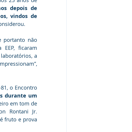
os depois de 
s, vindos de 
considerou.
 portanto não 
 EEP, ficaram 
aboratórios, a 
impressionam”, 
81, o Encontro 
es durante um 
eiro em tom de 
n Rontani Jr. 
 fruto e prova 