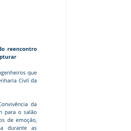
o reencontro 
pturar
ngenheiros que 
aria Civil da 
onvivência da 
m para o salão 
os de emoção, 
a durante as 