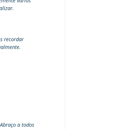
zmente vários 
lizar. 
s recordar 
ualmente. 
Abraço a todos 