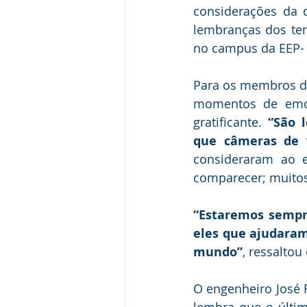
considerações da d
lembranças dos te
no campus da EEP- 
Para os membros da
momentos de emoç
gratificante. 
“São 
que câmeras de v
consideraram ao e
comparecer; muitos 
“Estaremos sempre
eles que ajudaram
mundo”
, ressaltou
O engenheiro José 
lembra que o últi