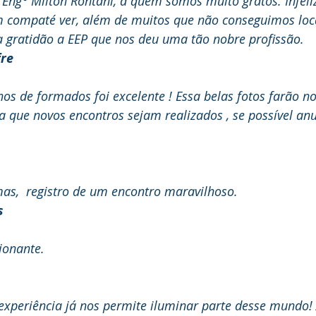
 Eng° Milton Rontani, a quem somos muito gratos. Infeli
 compaté ver, além de muitos que não conseguimos loca
 gratidão a EEP que nos deu uma tão nobre profissão.
fre
os de formados foi excelente ! Essa belas fotos farão no
a que novos encontros sejam realizados , se possível an
mas,  registro de um encontro maravilhoso.
s
ionante.
xperiência já nos permite iluminar parte desse mundo! 