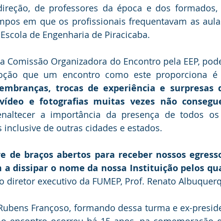
ireção, de professores da época e dos formados, t
mpos em que os profissionais frequentavam as aula
Escola de Engenharia de Piracicaba. 
 Comissão Organizadora do Encontro pela EEP, poder
ão que um encontro como este proporciona é 
lembranças, trocas de experiência e surpresas d
ídeo e fotografias muitas vezes não consegu
naltecer a importância da presença de todos os
inclusive de outras cidades e estados. 
 de braços abertos para receber nossos egresso
 a dissipar o nome da nossa Instituição pelos qua
 o diretor executivo da FUMEP, Prof. Renato Albuquerq
Rubens Françoso, formando dessa turma e ex-preside
mo encontro ocorreu há 15 anos, na comemoração d