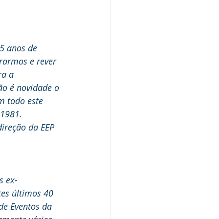
5 anos de 
rarmos e rever 
ra a 
o é novidade o 
m todo este 
 1981.
ireção da EEP 
s ex-
es últimos 40 
de Eventos da 