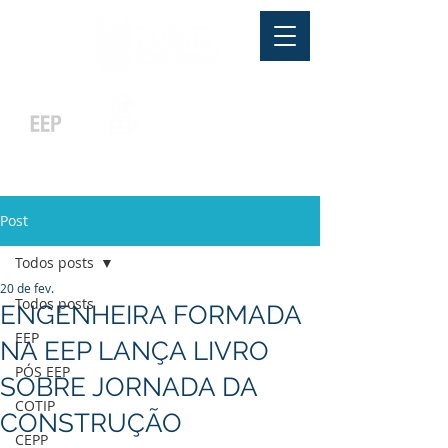
Pós-graduação
Ensino Médio
Profissionalizante
Graduação
Especialização
e
e
e MBA
Técnicos
In Company
Post
Todos posts
20 de fev.
Todos posts
ENGENHEIRA FORMADA
EEP
NA EEP LANÇA LIVRO
PÓS EEP
SOBRE JORNADA DA
COTIP
CONSTRUÇÃO
CEPP