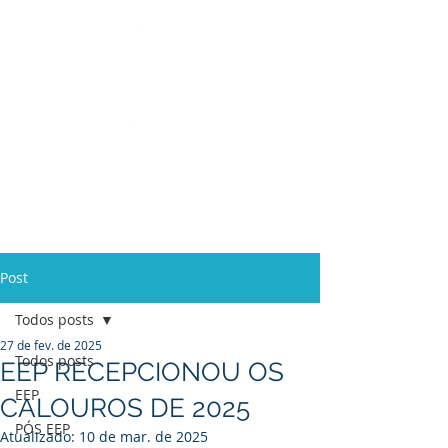
Ensino Médio e
Técnicos
Profissionalizante
de
Curta Duração e
In Company
Post
Todos posts
27 de fev. de 2025
Todos posts
EEP RECEPCIONOU OS
EEP
CALOUROS DE 2025
PÓS EEP
Atualizado:
10 de mar. de 2025