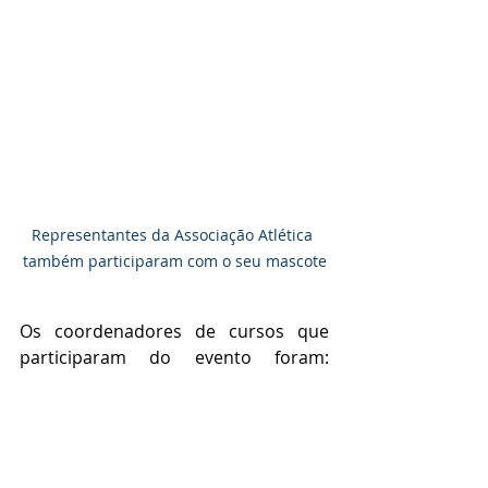
Representantes da Associação Atlética 
também participaram com o seu mascote
Os coordenadores de cursos que 
participaram do evento foram: 
Anderson Rodrigo Rossi - Engenharia 
Mecatrônica, Alberto Martins - 
Administração, André de Lima - 
Engenharia de Produção, Clerivaldo 
José Roccia - Ciência da Computação, 