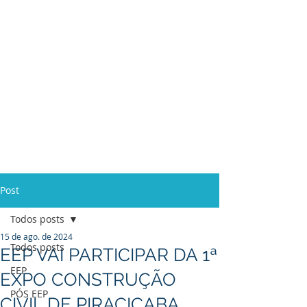
Ensino Médio e
Técnicos
Profissionalizante
de
Curta Duração e
In Company
Post
Todos posts
15 de ago. de 2024
Todos posts
EEP VAI PARTICIPAR DA 1ª
EEP
EXPO CONSTRUÇÃO
PÓS EEP
CIVIL DE PIRACICABA