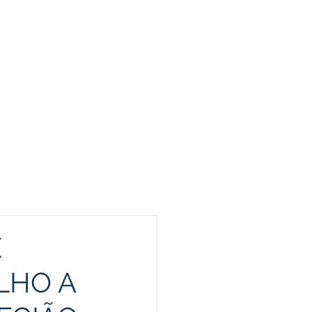
Funcionários
Portal da Transparência
rofissionalizante e
In Company
E
LHO A