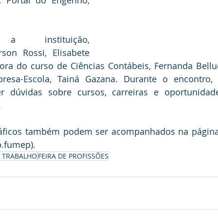
, Portal do Engenho, 
 a instituição, 
son Rossi, Elisabete 
ora do curso de Ciências Contábeis, Fernanda Belluc
resa-Escola, Tainá Gazana. Durante o encontro, 
r dúvidas sobre cursos, carreiras e oportunidad
.
ráficos também podem ser acompanhados na página o
.fumep).
 TRABALHO
FEIRA DE PROFISSÕES