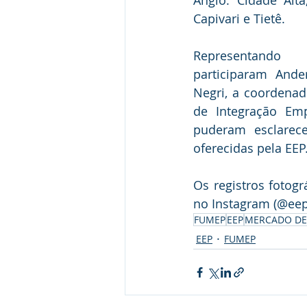
Anglo: Cidade Alta
Capivari e Tietê.
Representando
participaram Ander
Negri, a coordenad
de Integração Emp
puderam esclarece
oferecidas pela EEP
Os registros fotog
no Instagram (@eep
FUMEP
EEP
MERCADO DE
EEP
FUMEP