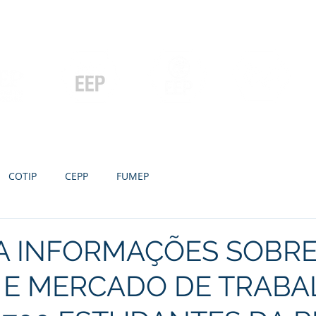
Contato
Serviços
Galeria
Concursos e Licitações
Pós-graduação
Ensino Médio e
P
Graduação
Especialização
Técnicos
e MBA
COTIP
CEPP
FUMEP
VA INFORMAÇÕES SOBR
 E MERCADO DE TRABA