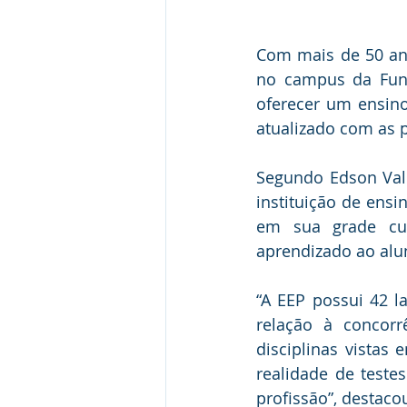
Com mais de 50 anos
no campus da Fund
oferecer um ensino
atualizado com as 
Segundo Edson Vald
instituição de ens
em sua grade curr
aprendizado ao alu
“A EEP possui 42 l
relação à concorr
disciplinas vista
realidade de testes
profissão”, destacou