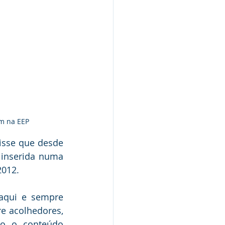
am na EEP
isse que desde 
 inserida numa 
2012. 
aqui e sempre 
e acolhedores, 
o o conteúdo 