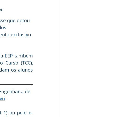
es
sse que optou 
dos 
nto exclusivo 
da EEP também 
 Curso (TCC), 
dam os alunos 
 Engenharia de 
ivo
 . 
 1) ou pelo e-