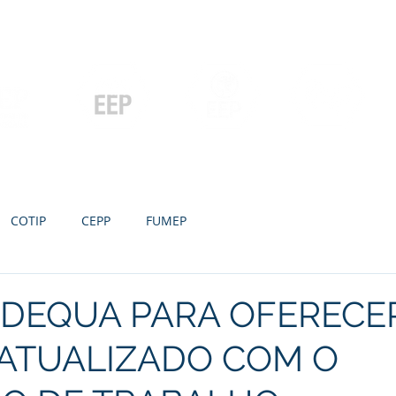
Contato
Serviços
Galeria
Concursos e Licitações
Pós-graduação
Ensino Médio e
P
Graduação
Especialização
Técnicos
e MBA
COTIP
CEPP
FUMEP
ADEQUA PARA OFERECE
 ATUALIZADO COM O