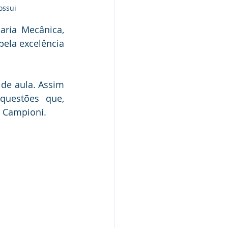
ossui
ria Mecânica, 
ela excelência 
 de aula. Assim 
uestões que, 
u Campioni. 