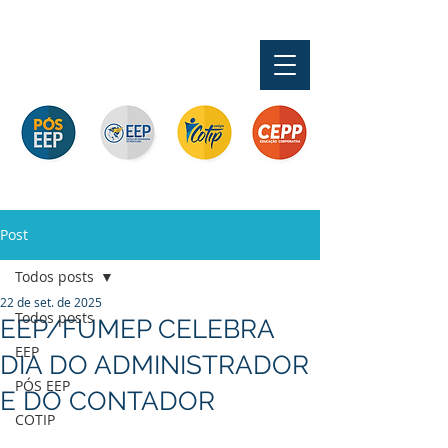
Pós-graduação
Ensino Médio e
Profissionalizante de
Graduação
Especialização
Técnicos
Curta Duração e
e MBA
In Company
Post
Todos posts
22 de set. de 2025
Todos posts
EEP/FUMEP CELEBRA
EEP
DIA DO ADMINISTRADOR
PÓS EEP
E DO CONTADOR
COTIP