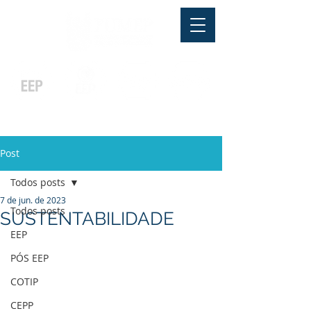
Pós-graduação
Ensino Médio
Profissionalizante
Graduação
Especialização
e
e
e MBA
Técnicos
In Company
Post
Todos posts
7 de jun. de 2023
Todos posts
SUSTENTABILIDADE
EEP
PÓS EEP
COTIP
CEPP