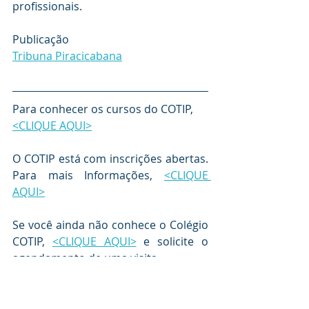
profissionais.
Publicação
Tribuna Piracicabana
Para conhecer os cursos do COTIP, 
<CLIQUE AQUI>
O COTIP está com inscrições abertas. 
Para mais Informações, 
<CLIQUE 
AQUI>
Se você ainda não conhece o Colégio 
COTIP, 
<CLIQUE AQUI>
 e solicite o 
agendamento de uma visita.
FUMEP
COTIP
ENSINO MÉDIO
CURSOS TÉCNICOS
MECATRÔNICA
TORNO CNC
LABORATÓRIO CNC