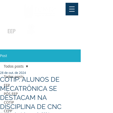
Pós-graduação
Ensino Médio
Profissionalizante
Graduação
Especialização
e
e
e MBA
Técnicos
In Company
Post
Todos posts
28 de out. de 2024
Todos posts
COTIP: ALUNOS DE
EEP
MECATRÔNICA SE
PÓS EEP
DESTACAM NA
COTIP
DISCIPLINA DE CNC
CEPP