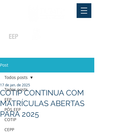
Pós-graduação
Ensino Médio
Profissionalizante
Graduação
Especialização
e
e
e MBA
Técnicos
In Company
Post
Todos posts
17 de jan. de 2025
Todos posts
COTIP CONTINUA COM
EEP
MATRÍCULAS ABERTAS
PÓS EEP
PARA 2025
COTIP
CEPP