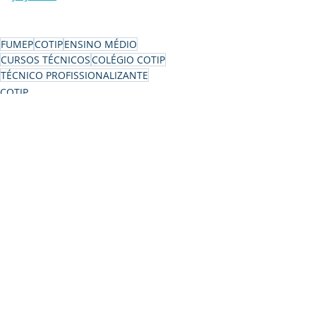
FUMEP
COTIP
ENSINO MÉDIO
CURSOS TÉCNICOS
COLÉGIO COTIP
TÉCNICO PROFISSIONALIZANTE
COTIP
FUMEP
Posts recentes
Ver tudo