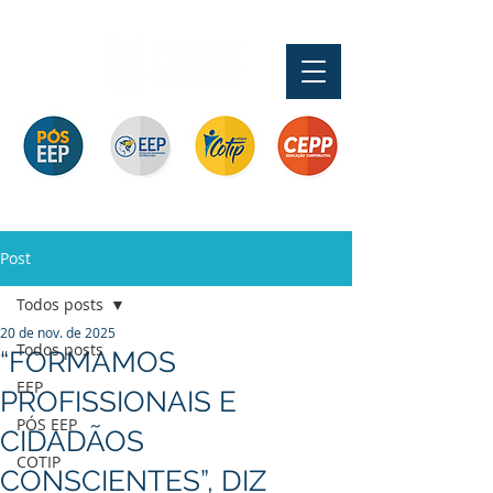
Pós-graduação
Ensino Médio e
Profissionalizante de
Graduação
Especialização
Técnicos
Curta Duração e
e MBA
In Company
Post
Todos posts
20 de nov. de 2025
Todos posts
“FORMAMOS
EEP
PROFISSIONAIS E
PÓS EEP
CIDADÃOS
COTIP
CONSCIENTES”, DIZ