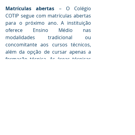
Matrículas abertas
 – O Colégio 
COTIP segue com matrículas abertas 
para o próximo ano. A instituição 
oferece Ensino Médio nas 
modalidades tradicional ou 
concomitante aos cursos técnicos, 
além da opção de cursar apenas a 
formação técnica. As áreas técnicas 
disponíveis são: Mecatrônica, 
Informática, Edificações, 
Eletroeletrônica, Finanças, Logística, 
Mecânica e Qualidade. As matrículas 
devem ser realizadas diretamente na 
Secretaria de Atendimento Integrado 
(Bloco Administrativo - Av. 
Monsenhor Martinho Salgot, 560 - 
Areião). 