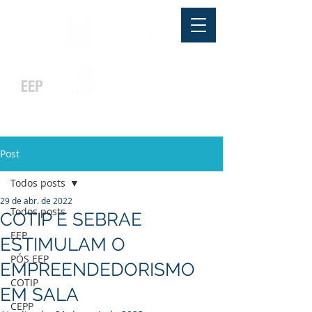
Pós-graduação
Ensino Médio
Profissionalizante
Graduação
Especialização
e
e
e MBA
Técnicos
In Company
Post
Todos posts
29 de abr. de 2022
Todos posts
COTIP E SEBRAE
EEP
ESTIMULAM O
PÓS EEP
EMPREENDEDORISMO
COTIP
EM SALA
CEPP