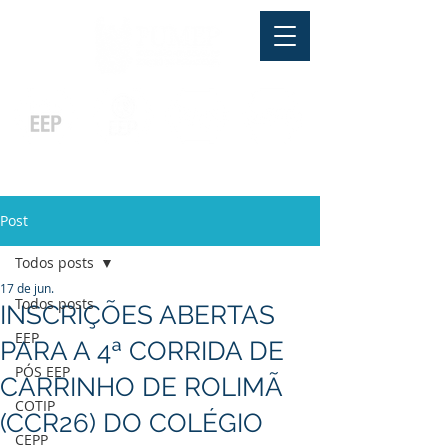
Pós-graduação
Ensino Médio
Profissionalizante
Graduação
Especialização
e
e
e MBA
Técnicos
In Company
Post
Todos posts
17 de jun.
Todos posts
INSCRIÇÕES ABERTAS
EEP
PARA A 4ª CORRIDA DE
PÓS EEP
CARRINHO DE ROLIMÃ
COTIP
(CCR26) DO COLÉGIO
CEPP