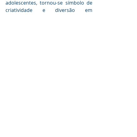
adolescentes, tornou-se símbolo de 
criatividade e diversão em 
competições de rua, especialmente 
em descidas de ladeiras. Apesar do 
avanço da tecnologia, o carrinho de 
rolimã permanece vivo em eventos 
nostálgicos, como a corrida do COTIP, 
que celebra essa brincadeira criativa 
e comunitária.
FUMEP
EEP
COTIP
CORRIDA
CARRINHO DE ROLIMÃ
COTIP
EEP
FUMEP