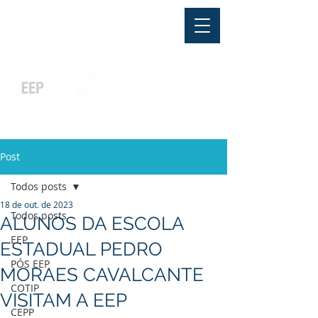
Pós-graduação
Ensino Médio
Profissionalizante
Graduação
Especialização
e
e
e MBA
Técnicos
In Company
Post
Todos posts
18 de out. de 2023
Todos posts
ALUNOS DA ESCOLA
EEP
ESTADUAL PEDRO
PÓS EEP
MORAES CAVALCANTE
COTIP
VISITAM A EEP
CEPP