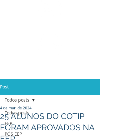
Ensino Médio e
Técnicos
Profissionalizante
de
Curta Duração e
In Company
Post
Todos posts
4 de mar. de 2024
Todos posts
25 ALUNOS DO COTIP
EEP
FORAM APROVADOS NA
PÓS EEP
EEP