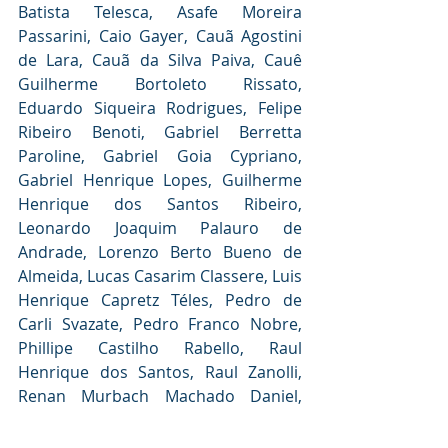
Batista Telesca, Asafe Moreira 
Passarini, Caio Gayer, Cauã Agostini 
de Lara, Cauã da Silva Paiva, Cauê 
Guilherme Bortoleto Rissato, 
Eduardo Siqueira Rodrigues, Felipe 
Ribeiro Benoti, Gabriel Berretta 
Paroline, Gabriel Goia Cypriano, 
Gabriel Henrique Lopes, Guilherme 
Henrique dos Santos Ribeiro, 
Leonardo Joaquim Palauro de 
Andrade, Lorenzo Berto Bueno de 
Almeida, Lucas Casarim Classere, Luis 
Henrique Capretz Téles, Pedro de 
Carli Svazate, Pedro Franco Nobre, 
Phillipe Castilho Rabello, Raul 
Henrique dos Santos, Raul Zanolli, 
Renan Murbach Machado Daniel, 
Ricardo Aramiz Ferraz do Amaral 
Belluca Filho, Thales José Graciano e 