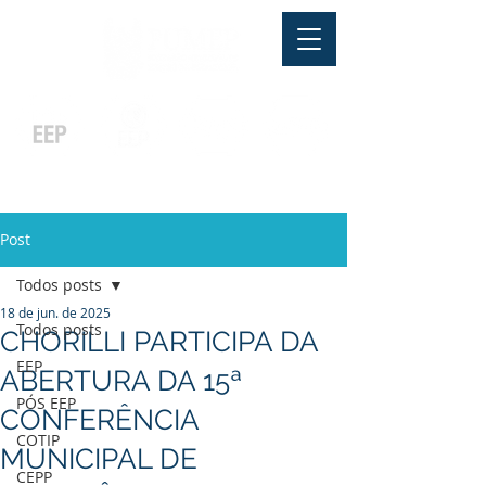
Pós-graduação
Ensino Médio
Profissionalizante
Graduação
Especialização
e
e
e MBA
Técnicos
In Company
Post
Todos posts
18 de jun. de 2025
Todos posts
CHORILLI PARTICIPA DA
EEP
ABERTURA DA 15ª
PÓS EEP
CONFERÊNCIA
COTIP
MUNICIPAL DE
CEPP