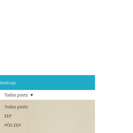
Ensino Médio e
Técnicos
Profissionalizante
de
Curta Duração e
In Company
Notícias
Todos posts
Todos posts
EEP
PÓS EEP