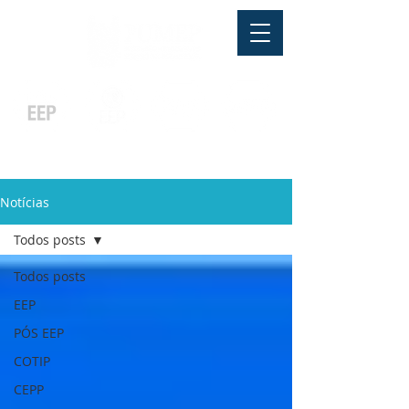
Pós-graduação
Ensino Médio
Profissionalizante
Graduação
Especialização
e
e
e MBA
Técnicos
In Company
Notícias
Todos posts
Todos posts
EEP
PÓS EEP
COTIP
CEPP