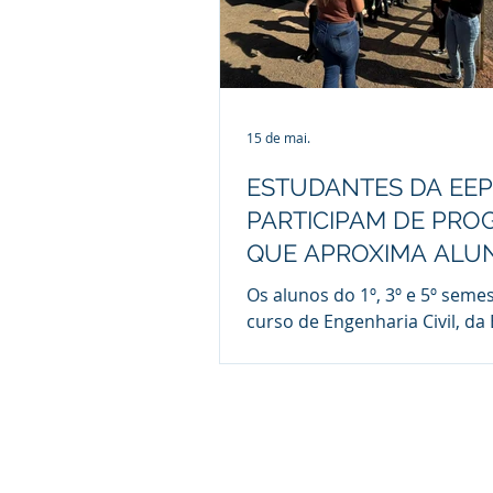
15 de mai.
ESTUDANTES DA EEP
PARTICIPAM DE PR
QUE APROXIMA ALU
DA REALIDADE DA
Os alunos do 1º, 3º e 5º seme
CONSTRUÇÃO CIVIL
curso de Engenharia Civil, da
Engenharia de Piracicaba (EEP
mantida pela Fundação Munic
Ensino de Piracicaba (Fumep)
vinculada à Prefeitura de Pira
participaram, no último dia 1
programa Portas Abertas, p