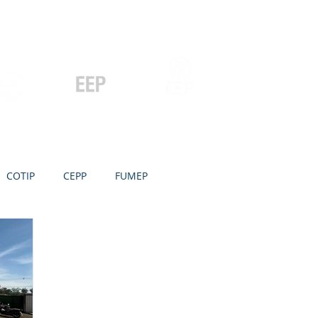
Contato
Serviços
Galeria
Concursos e Licitações
Pós-graduação
Ensino Médio e
P
Graduação
Especialização
Técnicos
e MBA
COTIP
CEPP
FUMEP