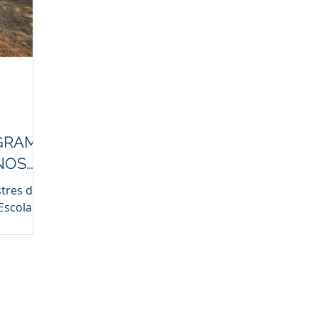
OGRAMA
NOS
stres do
 Escola de
),
ipal de
 e
cicaba,
3, do
romovido