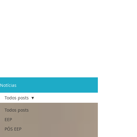
Ensino Médio e
Técnicos
Profissionalizante
de
Curta Duração e
In Company
Notícias
Todos posts
Todos posts
EEP
PÓS EEP