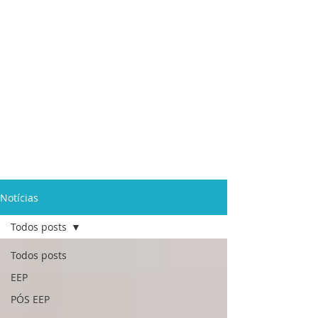
Ensino Médio e
Técnicos
Profissionalizante
de
Curta Duração e
In Company
Notícias
Todos posts
Todos posts
EEP
PÓS EEP