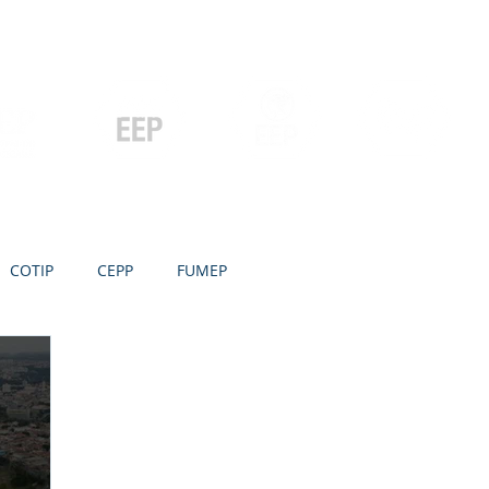
Contato
Serviços
Galeria
Concursos e Licitações
Pós-graduação
Ensino Médio e
P
Graduação
Especialização
Técnicos
e MBA
COTIP
CEPP
FUMEP