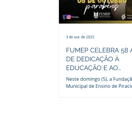
3 de out. de 2025
FUMEP CELEBRA 58
DE DEDICAÇÃO À
EDUCAÇÃO E AO
DESENVOLVIMENTO 
Neste domingo (5), a Fundaç
PIRACICABA E REGIÃ
Municipal de Ensino de Pirac
(FUMEP) comemora 58 anos 
história. Vinculada à Prefeitur