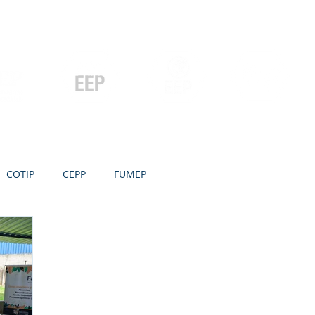
Contato
Serviços
Galeria
Concursos e Licitações
Pós-graduação
Ensino Médio e
P
Graduação
Especialização
Técnicos
e MBA
COTIP
CEPP
FUMEP