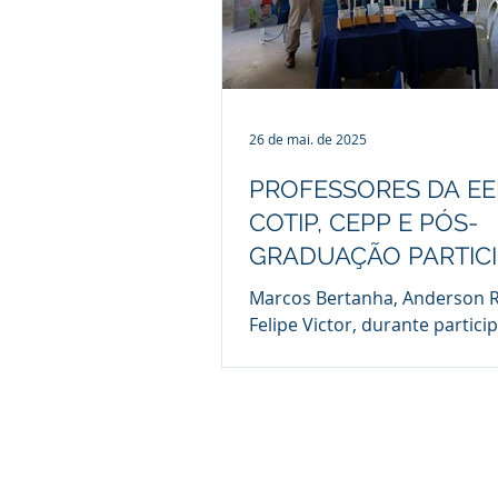
26 de mai. de 2025
PROFESSORES DA EE
COTIP, CEPP E PÓS-
GRADUAÇÃO PARTIC
DA 1ª FEIRA DE EDU
Marcos Bertanha, Anderson R
DA AEGEA
Felipe Victor, durante partic
evento da última sexta-feira 
sexta-feira, 23/05, os...