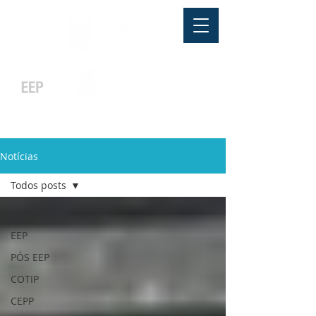
Pós-graduação
Ensino Médio
Profissionalizante
Graduação
Especialização
e
e
e MBA
Técnicos
In Company
Notícias
Todos posts
Todos posts
EEP
PÓS EEP
COTIP
CEPP