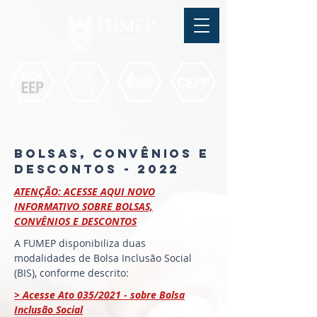
Pós-graduação
Ensino Médio
Profissionalizante
Graduação
Especialização
e
e
e MBA
Técnicos
In Company
bolsas, convênios e
descontos - 2022
ATENÇÃO: ACESSE AQUI NOVO
INFORMATIVO SOBRE BOLSAS,
CONVÊNIOS E DESCONTOS
A FUMEP disponibiliza duas
modalidades de Bolsa Inclusão Social
(BIS), conforme descrito:
> Acesse Ato 035/2021 - sobre Bolsa
Inclusão Social