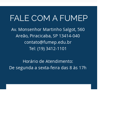
FALE COM A FUMEP
Av. Monsenhor Martinho Salgot, 560
Areão, Piracicaba, SP 13414-040
contato@fumep.edu.br
Tel:
(19) 3412-1101
Horário de Atendimento:
De segunda a sexta-feira das 8 às 17h