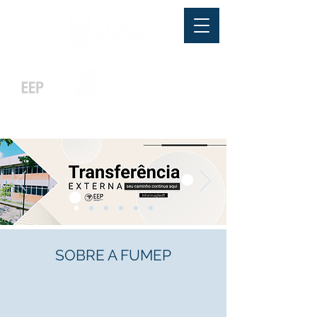
Pós-graduação
Ensino Médio
Profissionalizante
Graduação
Especialização
e
e
e MBA
Técnicos
In Company
Informações!!!
SOBRE A FUMEP