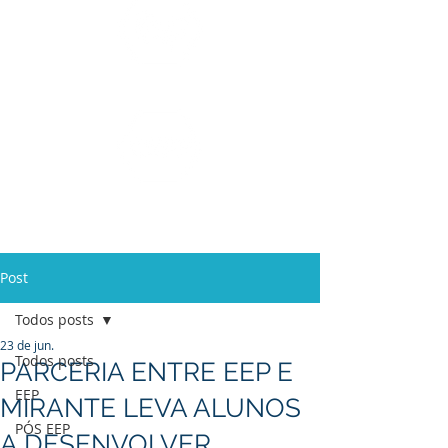
Ensino Médio e
Técnicos
Profissionalizante
de
Curta Duração e
In Company
Post
Todos posts
23 de jun.
Todos posts
PARCERIA ENTRE EEP E
EEP
MIRANTE LEVA ALUNOS
PÓS EEP
A DESENVOLVER