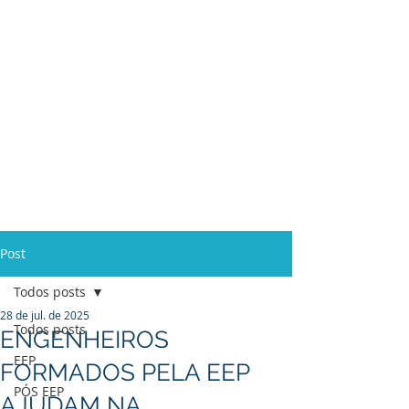
Ensino Médio e
Técnicos
Profissionalizante
de
Curta Duração e
In Company
Post
Todos posts
28 de jul. de 2025
Todos posts
ENGENHEIROS
EEP
FORMADOS PELA EEP
PÓS EEP
AJUDAM NA