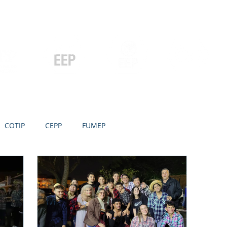
Contato
Serviços
Galeria
Concursos e Licitações
Pós-graduação
Ensino Médio e
P
Graduação
Especialização
Técnicos
e MBA
COTIP
CEPP
FUMEP