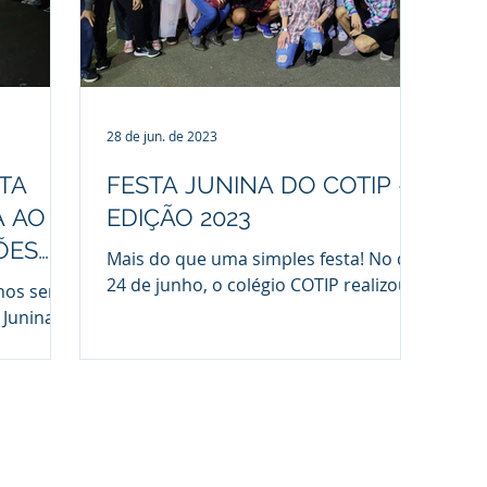
28 de jun. de 2023
TA
FESTA JUNINA DO COTIP -
A AO
EDIÇÃO 2023
ÕES
Mais do que uma simples festa! No dia
24 de junho, o colégio COTIP realizou
nos será
sua tradicional Festa Junina que tem
 Junina
como objetivo ressaltar...
ndustrial
 no sábado
dicional
idade
, o
ncias da