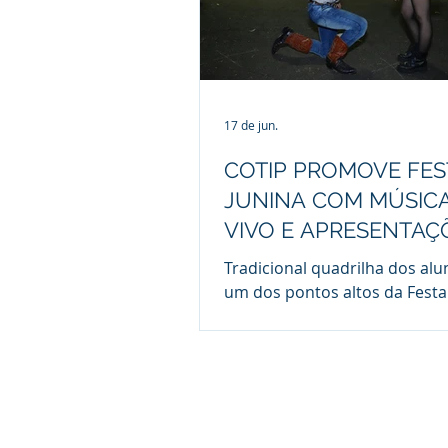
17 de jun.
COTIP PROMOVE FES
JUNINA COM MÚSIC
VIVO E APRESENTAÇ
CULTURAIS
Tradicional quadrilha dos alu
um dos pontos altos da Festa
do Cotip O Colégio Técnico e I
de Piracicaba (Cotip) realiza
(20), a partir das 16h, sua tra
Festa Junina. Aberto à comun
escolar e ao público em geral
evento acontece nas dependê